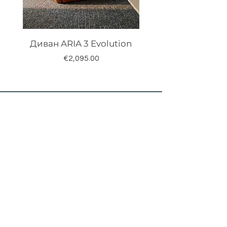
Диван ARIA 3 Evolution
Price
€2,095.00
Sign up for our
newsletter
Email*
Send