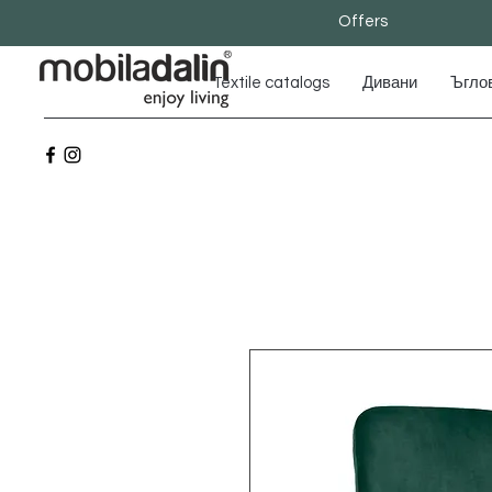
Offers
Textile catalogs
Дивани
Ъгло