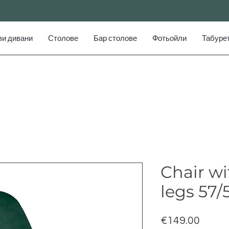
ви дивани
Столове
Бар столове
Фотьойли
Табуре
Chair w
legs 57
Price
€149.00