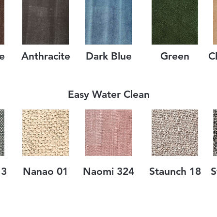
e
Anthracite
Dark Blue
Green
C
Easy Water Clean
13
Nanao 01
Naomi 324
Staunch 18
S