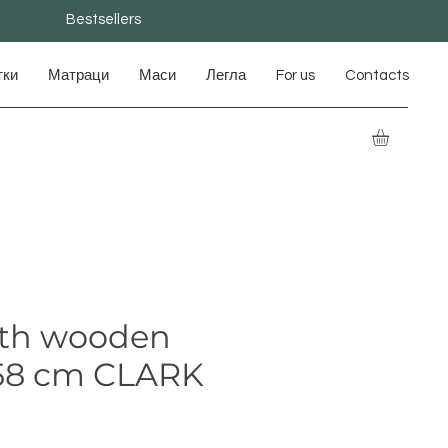
Bestsellers
тки
Матраци
Маси
Легла
For us
Contacts
ith wooden
/58 cm CLARK