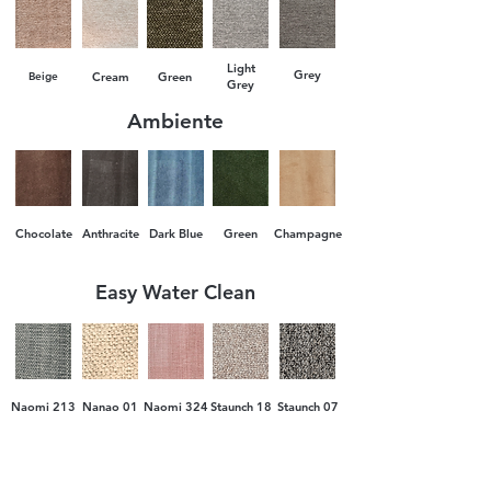
решение за вашия дом. Очакваме ви!
вашата врата е безплатна. При
предварителна уговорка, предлагаме и
услуга по качване и монтаж на място.
Light
Grey
Beige
Cream
Green
Grey
Заплащането се извършва на два етапа:
аванс при поръчка и доплащане при
Ambiente
доставка.
Chocolate
Anthracite
Dark Blue
Green
Champagne
Easy Water Clean
Naomi 213
Nanao 01
Naomi 324
Staunch 18
Staunch 07