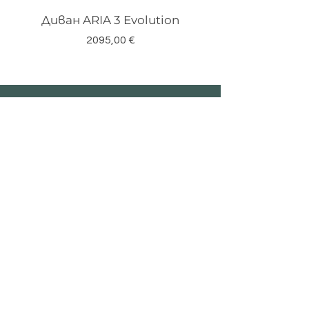
Диван ARIA 3 Evolution
Цена
2095,00 €
Запишете се за
нашият бюлетин
Email*
Изпрати