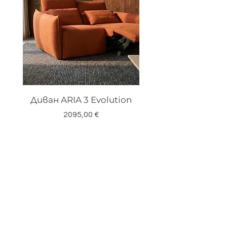
Диван ARIA 3 Evolution
Цена
2095,00 €
Запишете се за
нашият бюлетин
Email*