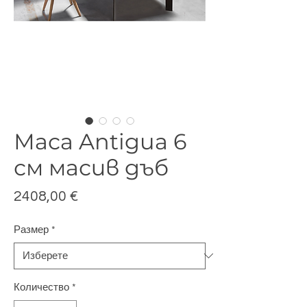
Маса Antigua 6
см масив дъб
Цена
2408,00 €
Размер
*
Количество
*