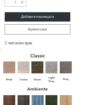
Добави в кошницата
Купете сега
С метален крак
Classic
Light
Grey
Beige
Cream
Green
Grey
Ambiente