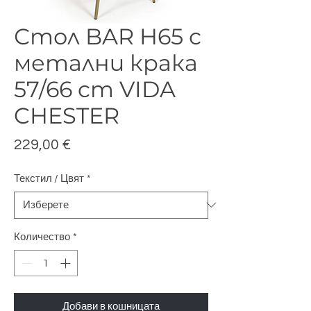
Стол BAR H65 с
метални крака
57/66 cm VIDA
CHESTER
Цена
229,00 €
Текстил / Цвят
*
Количество
*
Добави в кошницата