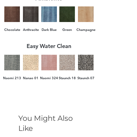
аванс при поръчка и доплащане при
доставка.
Chocolate
Anthracite
Dark Blue
Green
Champagne
Easy Water Clean
Naomi 213
Nanao 01
Naomi 324
Staunch 18
Staunch 07
You Might Also
Like