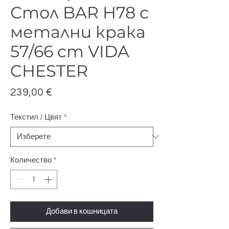
Стол BAR H78 с
метални крака
57/66 cm VIDA
CHESTER
Цена
239,00 €
Текстил / Цвят
*
Количество
*
Добави в кошницата