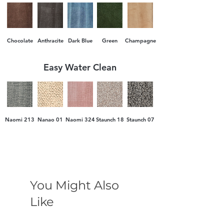
Заплащането се извършва на два етапа:
аванс при поръчка и доплащане при
доставка.
Chocolate
Anthracite
Dark Blue
Green
Champagne
Easy Water Clean
Naomi 213
Nanao 01
Naomi 324
Staunch 18
Staunch 07
You Might Also
Like