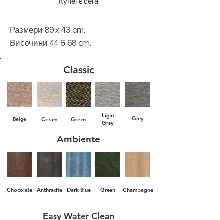
Купете сега
Размери 89 x 43 cm.
Височини 44 & 68 cm.
Classic
Light
Grey
Beige
Cream
Green
Grey
Ambiente
Chocolate
Anthracite
Dark Blue
Green
Champagne
Easy Water Clean