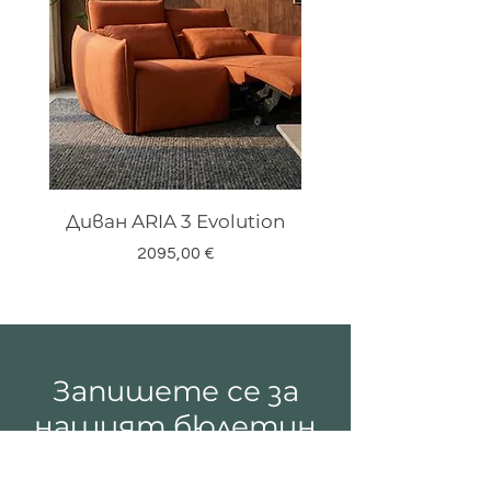
Диван ARIA 3 Evolution
Цена
2095,00 €
Запишете се за
нашият бюлетин
Email*