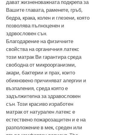
дават жизненоважната подкрепа за
Вашите главата, раменете, гръб,
бедра, крака, колен и глезени, която
позволява пълноценен и
здрвословен сън.
Благодарение на физичните
свойства на органичния латекс
този матрак Ви гарантира среда
свободна от микроорганизми,
акари, бактерии и прах, които
обикновено причиняват алергии и
възпаления, среда която е
задължителна за здравословен
сън. Този красиво изработен
матрак от натурален латекс е
естествено пожарозащитен и е на
разположение в мек, среден или