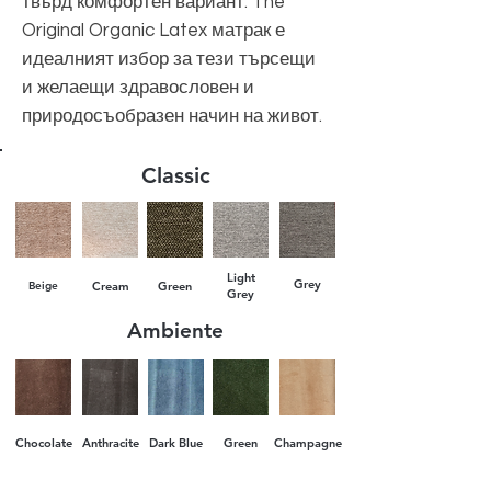
твърд комфортен вариант. The
Original Organic Latex матрак е
идеалният избор за тези търсещи
и желаещи здравословен и
природосъобразен начин на живот.
Classic
Light
Grey
Beige
Cream
Green
Grey
Ambiente
Chocolate
Anthracite
Dark Blue
Green
Champagne