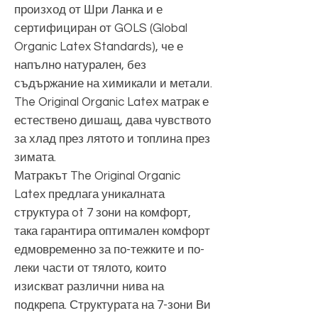
произход от Шри Ланка и е
сертифициран от GOLS (Global
Organic Latex Standards), че е
напълно натурален, без
съдържание на химикали и метали.
The Original Organic Latex матрак е
естествено дишащ, дава чувството
за хлад през лятото и топлина през
зимата.
Матракът The Original Organic
Latex предлага уникалната
структура ot 7 зони на комфорт,
така гарантира оптимален комфорт
едмовременно за по-тежките и по-
леки части от тялото, които
изискват различни нива на
подкрепа. Структурата на 7-зони Ви