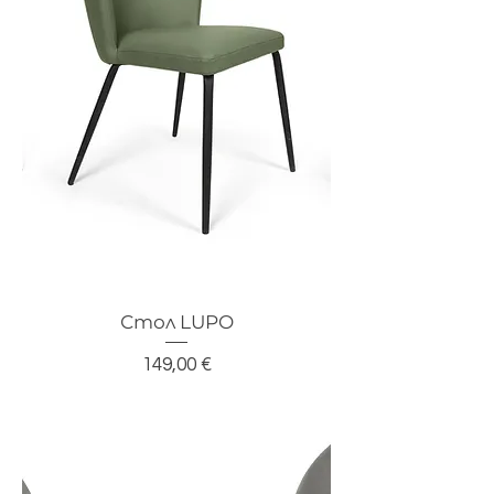
Стол LUPO
Цена
149,00 €