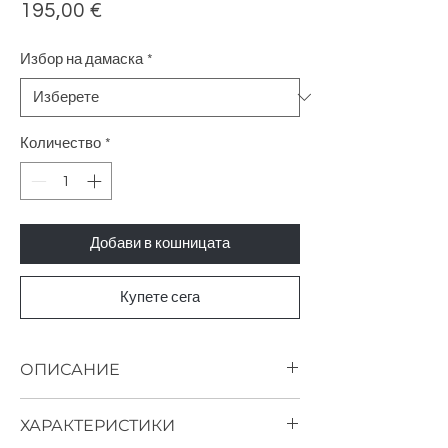
Цена
195,00 €
Избор на дамаска
*
Количество
*
Добави в кошницата
Купете сега
ОПИСАНИЕ
Деликатните линии, допълнени с удобна
ХАРАКТЕРИСТИКИ
тапицерия на този стол заявяват нов