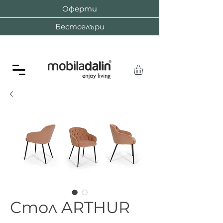
Оферти
Бестселъри
Стол ARTHUR